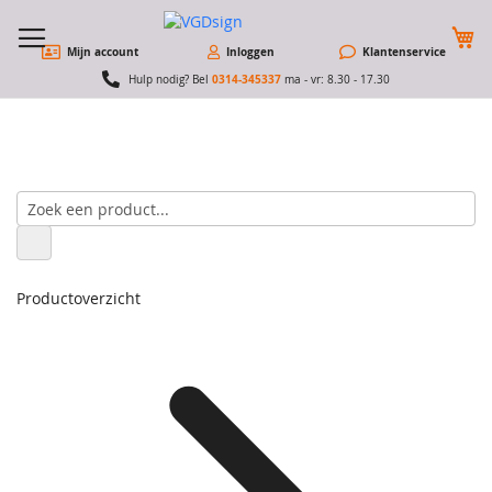
W
Mijn account
Inloggen
Klantenservice
0314-345337
Hulp nodig? Bel
ma - vr: 8.30 - 17.30
Productoverzicht