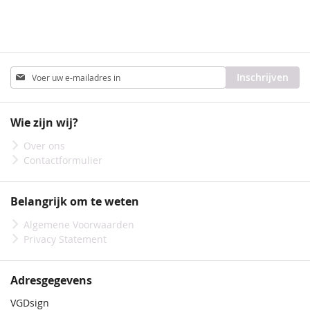
Abonneer
Inschrijven
u
op
onze
Wie zijn wij?
nieuwsbrief
Over ons
Contactformulier
Belangrijk om te weten
Algemene Voorwaarden
Privacy Statement
Adresgegevens
VGDsign