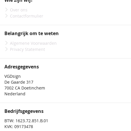
Wie zijn wij?
nieuwsbrief
Over ons
Contactformulier
Belangrijk om te weten
Algemene Voorwaarden
Privacy Statement
Adresgegevens
VGDsign
De Gaarde 317
7002 CA Doetinchem
Nederland
Bedrijfsgegevens
BTW: 1623.72.851.B.01
KVK: 09173478