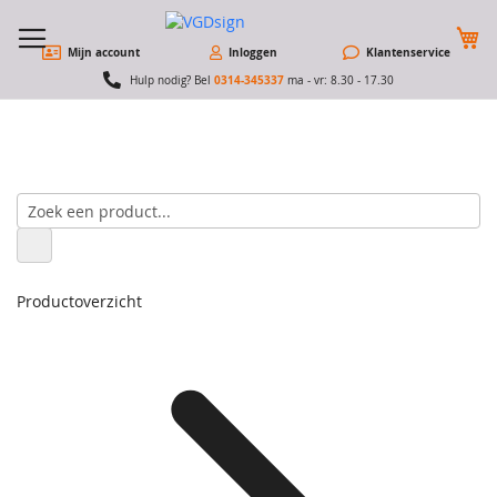
W
Mijn account
Inloggen
Klantenservice
0314-345337
Hulp nodig? Bel
ma - vr: 8.30 - 17.30
Productoverzicht