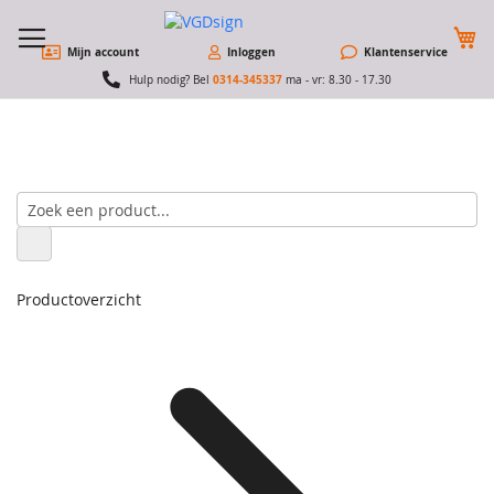
W
Mijn account
Inloggen
Klantenservice
0314-345337
Hulp nodig? Bel
ma - vr: 8.30 - 17.30
Productoverzicht