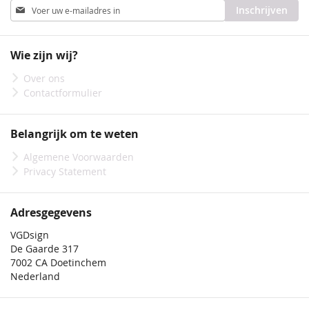
Abonneer
Inschrijven
u
op
onze
Wie zijn wij?
nieuwsbrief
Over ons
Contactformulier
Belangrijk om te weten
Algemene Voorwaarden
Privacy Statement
Adresgegevens
VGDsign
De Gaarde 317
7002 CA Doetinchem
Nederland