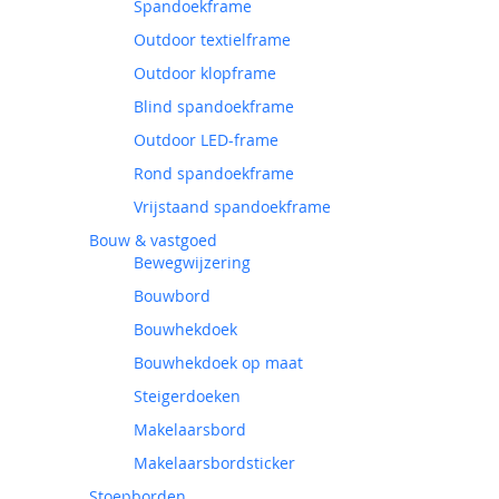
Spandoekframe
Outdoor textielframe
Outdoor klopframe
Blind spandoekframe
Outdoor LED-frame
Rond spandoekframe
Vrijstaand spandoekframe
Bouw & vastgoed
Bewegwijzering
Bouwbord
Bouwhekdoek
Bouwhekdoek op maat
Steigerdoeken
Makelaarsbord
Makelaarsbordsticker
Stoepborden