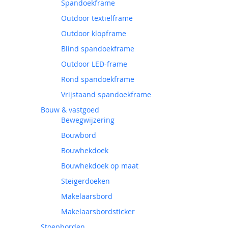
Spandoekframe
Outdoor textielframe
Outdoor klopframe
Blind spandoekframe
Outdoor LED-frame
Rond spandoekframe
Vrijstaand spandoekframe
Bouw & vastgoed
Bewegwijzering
Bouwbord
Bouwhekdoek
Bouwhekdoek op maat
Steigerdoeken
Makelaarsbord
Makelaarsbordsticker
Stoepborden