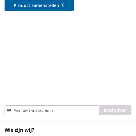
Product samenstellen
Abonneer
Inschrijven
u
op
onze
Wie zijn wij?
nieuwsbrief