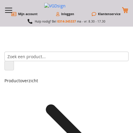
W
Mijn account
Inloggen
Klantenservice
0314-345337
Hulp nodig? Bel
ma - vr: 8.30 - 17.30
Productoverzicht