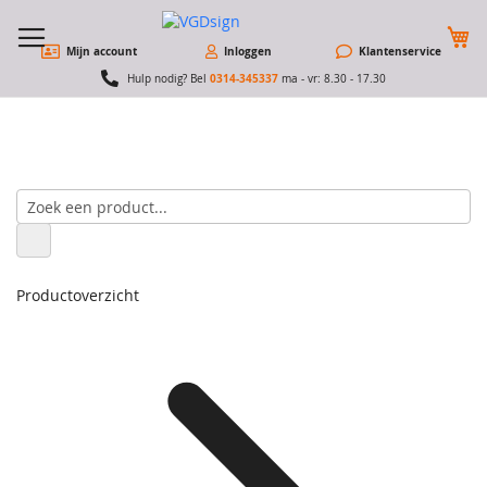
W
Mijn account
Inloggen
Klantenservice
0314-345337
Hulp nodig? Bel
ma - vr: 8.30 - 17.30
Productoverzicht