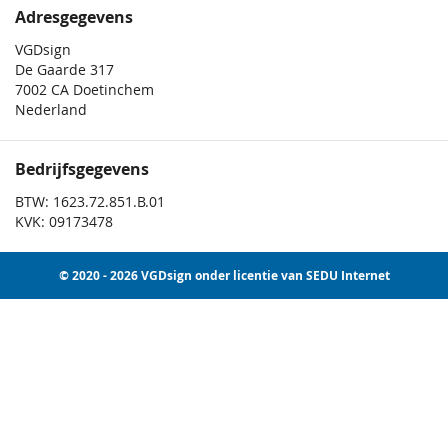
Adresgegevens
VGDsign
De Gaarde 317
7002 CA Doetinchem
Nederland
Bedrijfsgegevens
BTW: 1623.72.851.B.01
KVK: 09173478
© 2020 - 2026 VGDsign onder licentie van SEDU Internet