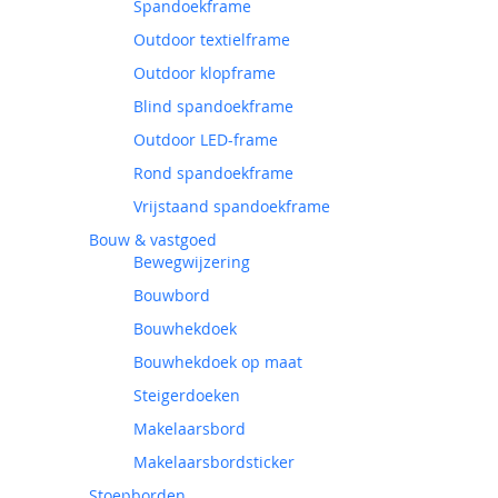
Spandoekframe
Outdoor textielframe
Outdoor klopframe
Blind spandoekframe
Outdoor LED-frame
Rond spandoekframe
Vrijstaand spandoekframe
Bouw & vastgoed
Bewegwijzering
Bouwbord
Bouwhekdoek
Bouwhekdoek op maat
Steigerdoeken
Makelaarsbord
Makelaarsbordsticker
Stoepborden