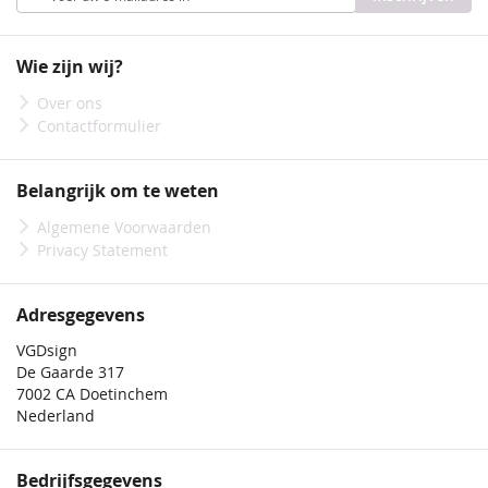
u
op
onze
Wie zijn wij?
nieuwsbrief
Over ons
Contactformulier
Belangrijk om te weten
Algemene Voorwaarden
Privacy Statement
Adresgegevens
VGDsign
De Gaarde 317
7002 CA Doetinchem
Nederland
Bedrijfsgegevens