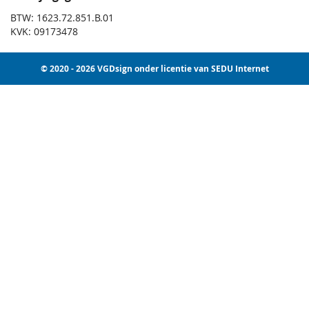
BTW: 1623.72.851.B.01
KVK: 09173478
© 2020 - 2026 VGDsign onder licentie van SEDU Internet