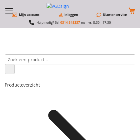
W
Mijn account
Inloggen
Klantenservice
0314-345337
Hulp nodig? Bel
ma - vr: 8.30 - 17.30
Productoverzicht