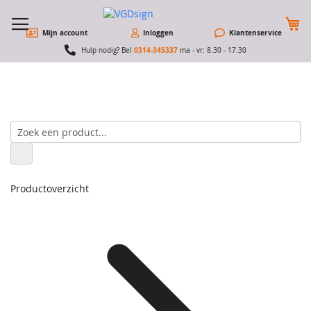
W
Mijn account
Inloggen
Klantenservice
0314-345337
Hulp nodig? Bel
ma - vr: 8.30 - 17.30
Productoverzicht