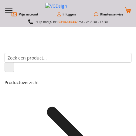
W
Mijn account
Inloggen
Klantenservice
0314-345337
Hulp nodig? Bel
ma - vr: 8.30 - 17.30
Productoverzicht