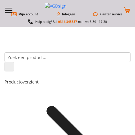
W
Mijn account
Inloggen
Klantenservice
0314-345337
Hulp nodig? Bel
ma - vr: 8.30 - 17.30
Productoverzicht