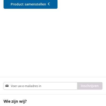
Product samenstellen
Abonneer
Inschrijven
u
op
onze
Wie zijn wij?
nieuwsbrief