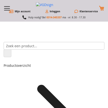
W
Mijn account
Inloggen
Klantenservice
0314-345337
Hulp nodig? Bel
ma - vr: 8.30 - 17.30
Productoverzicht