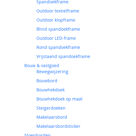
Spandoekframe
Outdoor textielframe
Outdoor klopframe
Blind spandoekframe
Outdoor LED-frame
Rond spandoekframe
Vrijstaand spandoekframe
Bouw & vastgoed
Bewegwijzering
Bouwbord
Bouwhekdoek
Bouwhekdoek op maat
Steigerdoeken
Makelaarsbord
Makelaarsbordsticker
Stoepborden