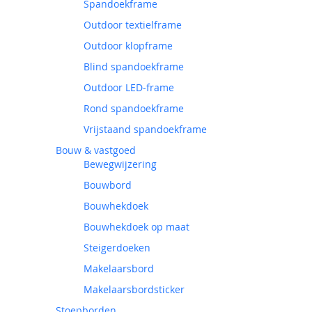
Spandoekframe
Outdoor textielframe
Outdoor klopframe
Blind spandoekframe
Outdoor LED-frame
Rond spandoekframe
Vrijstaand spandoekframe
Bouw & vastgoed
Bewegwijzering
Bouwbord
Bouwhekdoek
Bouwhekdoek op maat
Steigerdoeken
Makelaarsbord
Makelaarsbordsticker
Stoepborden