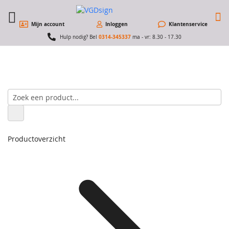
W
Mijn account
Inloggen
Klantenservice
0314-345337
Hulp nodig? Bel
ma - vr: 8.30 - 17.30
Productoverzicht