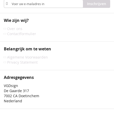
Abonneer
Inschrijven
u
op
onze
Wie zijn wij?
nieuwsbrief
Over ons
Contactformulier
Belangrijk om te weten
Algemene Voorwaarden
Privacy Statement
Adresgegevens
VGDsign
De Gaarde 317
7002 CA Doetinchem
Nederland