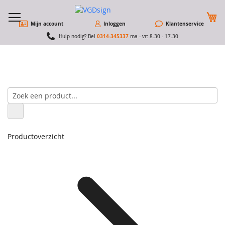
W
Mijn account
Inloggen
Klantenservice
0314-345337
Hulp nodig? Bel
ma - vr: 8.30 - 17.30
Productoverzicht