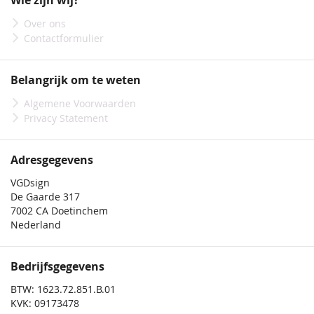
Wie zijn wij?
nieuwsbrief
Over ons
Contactformulier
Belangrijk om te weten
Algemene Voorwaarden
Privacy Statement
Adresgegevens
VGDsign
De Gaarde 317
7002 CA Doetinchem
Nederland
Bedrijfsgegevens
BTW: 1623.72.851.B.01
KVK: 09173478