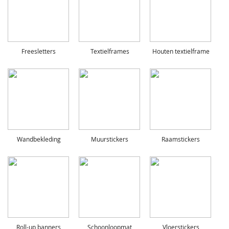
Freesletters
Textielframes
Houten textielframe
Wandbekleding
Muurstickers
Raamstickers
Roll-up banners
Schoonloopmat
Vloerstickers