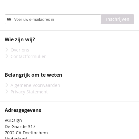
Abonneer
Inschrijven
u
op
onze
Wie zijn wij?
nieuwsbrief
Over ons
Contactformulier
Belangrijk om te weten
Algemene Voorwaarden
Privacy Statement
Adresgegevens
VGDsign
De Gaarde 317
7002 CA Doetinchem
Nederland